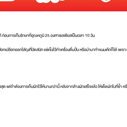
 ก่อนการเก็บรักษาที่อุณหภูมิ 25 องศาเซลเซียสเป็นเวลา 10 วัน
ค่ะ ปอกเปลือกออกใส่ถุงที่ปิดสนิท แช่แข็งไว้ทำเครื่องดื่มปั่น หรือนำมาทำขนมเค้กก็ได
ต่ถ้าต้องการเก็บผักไว้ให้นานกว่านี้ หลังจากล้างผักเสร็จแล้ว ให้เด็ดผักใบที่ช้ำ หรื