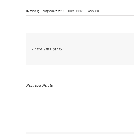
บน
By
admin fg
|
กรกฎาคม 3rd, 2019
|
TIPS&TRICKS
|
ปิดความเห็น
ถนอม
อาหาร
แบบ
ง่ายๆ
ชีวิต
สะดวก
Share This Story!
ขึ้น!!
Related Posts