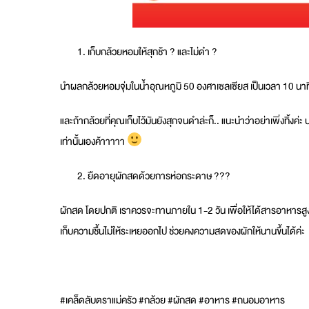
เก็บกล้วยหอมให้สุกช้า ? และไม่ดำ ?
นำผลกล้วยหอมจุ่มในน้ำอุณหภูมิ 50 องศาเซลเซียส เป็นเวลา 10 นาที
และถ้ากล้วยที่คุณเก็บไว้มันยังสุกจนดำล่ะก็.. แนะนำว่าอย่าเพิ่งทิ้ง
เท่านั้นเองค้าาาาา
ยืดอายุผักสดด้วยการห่อกระดาษ ???
ผักสด โดยปกติ เราควรจะทานภายใน 1-2 วัน เพื่อให้ได้สารอาหารสูงสุด แ
เก็บความชื้นไม่ให้ระเหยออกไป ช่วยคงความสดของผักให้นานขึ้นได้ค่ะ
#เคล็ดลับตราแม่ครัว #กล้วย #ผักสด #อาหาร #ถนอมอาหาร