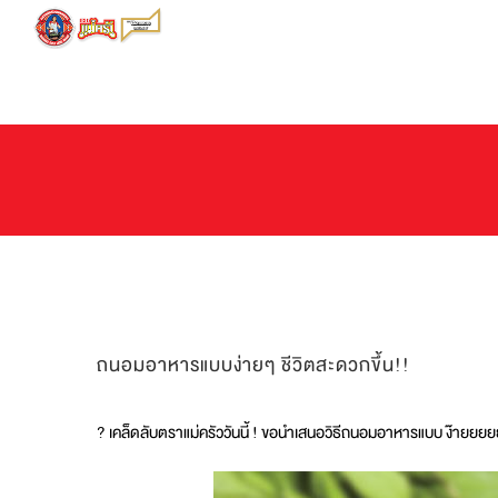
Skip
to
content
ถนอมอาหารแบบง่ายๆ ชีวิตสะดวกขึ้น!!
? เคล็ดลับตราแม่ครัววันนี้ ! ขอนำเสนอวิธีถนอมอาหารแบบ ง๊ายยยยย