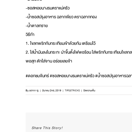
-ซอสหอยนางรมตราแม่ครัว
-น้ำซอสปรุงอาหาร ฉลากเขียว ตราฉลากทอง
-น้ำตาลทราย
วิธีทำ
1. โขลกพริกกับกระเทียมเข้าด้วยกัน เตรียมไว้
2. ใส่น้ำมันลงในกระทะ นำขึ้นตั้งไฟพอร้อน ใส่พริกกับกระเทียม
พอสุก ตักใส่จาน อร่อยเลยจ้า
#ดอกชมจันทร์ #ซอสหอยนางรมตราแม่ครัว #น้ำซอสปรุงอาหารฉล
บน
By
admin fg
|
มีนาคม 2nd, 2019
|
TIPS&TRICKS
|
ปิดความเห็น
ดอก
ชม
จันทร์
ผัด
ซอส
หอย
Share This Story!
นางรม