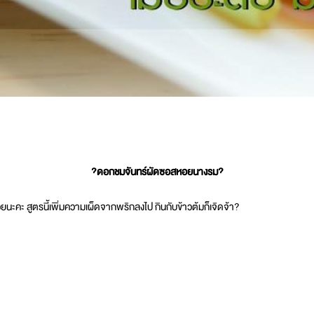
?ดอกชมจันทร์ผัดซอสหอยนางรม?
นะคะ สูตรนี้เพิ่มความเผ็ดจากพริกลงไป กินกับข้าวต้มก็เจิดจ้า?