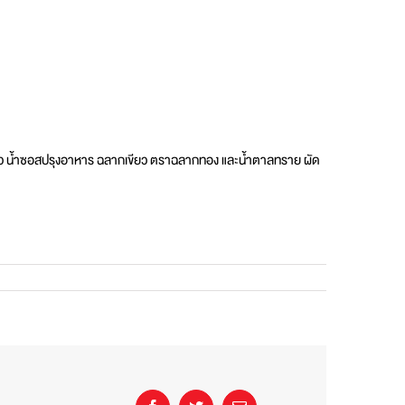
ครัว น้ำซอสปรุงอาหาร ฉลากเขียว ตราฉลากทอง และน้ำตาลทราย ผัด