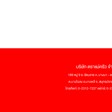
บริษัท ตราแม่ครัว จ
189 หมู่ 9 ซ. รัตนราช ถ. บางนา –
ต.บางโฉลง อ.บางพลี จ. สมุทรปร
โทรศัพท์: 0-2312-7227 แฟกซ์: 0