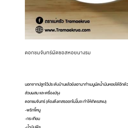
ดอกชมจันทร์ผัดซอสหอยนางรม
นอกจากปลูกไว้ประดับบ้านแล้วยังเอามาทำเมนูผัดน้ำมันหอยได้อีกด้วย
ส่วนผสม และเครื่องปรุง
ดอกชมจันทร์ (ต้องดึงเกสรออกไม่งั้นจะทำให้เกิดรสขม)
-พริกขี้หนู
-กระเทียม
-น้ำมันพืช