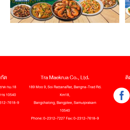
ำกัด
Tra Maekrua Co., Ltd.
ติ
 ตราด กม.18
189 Moo 9, Soi RattanaRat, Bangna-Trad Rd.
าการ 10540
Km18,
-2312-7618-9
Bangchalong, Bangplee, Samutprakarn
10540
Phone: 0-2312-7227 Fax: 0-2312-7618-9