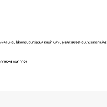
โขลกลงผัดจนหอม ใส่ดอกชมจันทร์ลงผัด เติมน้ำเปล่า ปรุงรสด้วยซอสหอยนางรมตราแม่
ากเขียวตราฉลากทอง