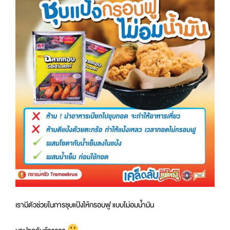
เรามีตัวช่วยในการชุบแป้งให้กรอบฟู แบบไม่อมน้ำมัน