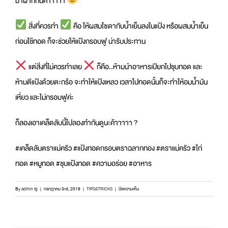
มาฝากกันค้าาาาา
สิ่งที่ควรทำ
คือ ให้ผสมโซดากับน้ำเย็นลงในแป้ง หรือผสมน้ำเย็น
ก่อนใช้ทอด ก็จะช่วยให้แป้งกรอบฟู น่ารับประทาน
แต่สิ่งที่ไม่ควรทำเลย
ก็คือ..ห้ามนำอาหารเปียกไปชุบทอด และ
ห้ามตีแป้งด้วยตะกร้อ จะทำให้แป้งเหลว เวลาไปทอดนั้นก็จะทำให้อมน้ำมัน
เหี่ยว และไม่กรอบฟูค่ะ
ก็ลองเอาเคล็ดลับนี้ไปลองทำกันดูนะค้าาาาา ?
#เคล็ดลับตราแม่ครัว #แป้งทอดกรอบตราฉลากทอง #ตราแม่ครัว #ไก่
ทอด #หมูทอด #ชุบแป้งทอด #ความอร่อย #อาหาร
บน
By
admin fg
|
กรกฎาคม 3rd, 2019
|
TIPS&TRICKS
|
ปิดความเห็น
ชุบ
แป้ง
กรอบ
ฟู