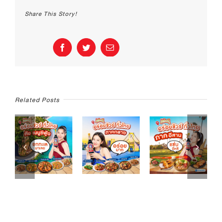
ไม่
Share This Story!
อม
น้ำมัน
Facebook
Twitter
Email
Related Posts