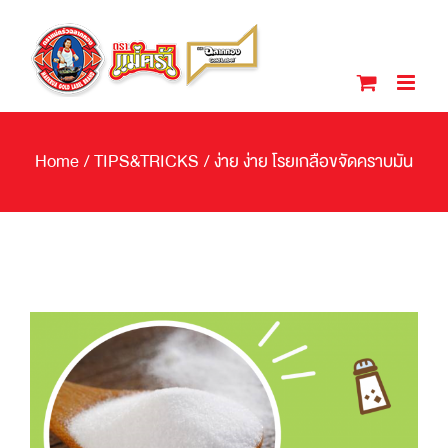
Skip
to
content
Home
/
TIPS&TRICKS
/
ง่าย ง่าย โรยเกลือขจัดคราบมัน
View
Larger
Image