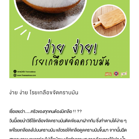
ง่าย ง่าย โรยเกลือขจัดคราบมัน
เชื่อเลยว่า….ครัวของทุกคนต้องมีเกลือ !! ??
วันนี้เลยนำวิธีใช้เกลือขจัดคราบมันติดเขียงมาฝากกัน ซึ่งทำตามได้ง่าย ๆ
แค่โรยเกลือลงไปบนคราบมัน แล้วรอให้เกลือดูดคราบมันขึ้นมา จากนั้นฉีด