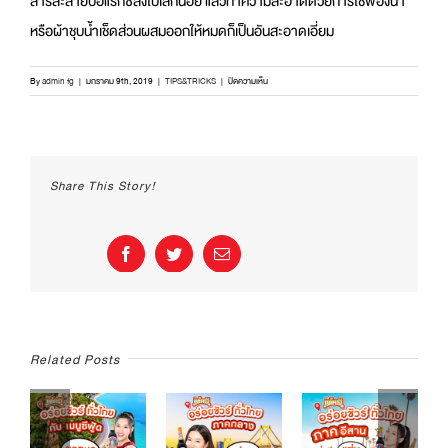
สารละลายบอแรกซ์ลงไปเล็กน้อย แล้วทำความสะอาดด้วยการใช้ฟองน้ำ
หรือผ้าชุบน้ำเช็ดส่วนผสมออกให้หมดก็เป็นอันสะอาดเอี่ยม
บน
By
admin fg
|
มกราคม 9th, 2019
|
TIPS&TRICKS
|
ปิดความเห็น
ง่าย
ง่าย
โรย
เกลือ
ขจัด
Share This Story!
คราบ
มัน
Facebook
Twitter
Email
Related Posts