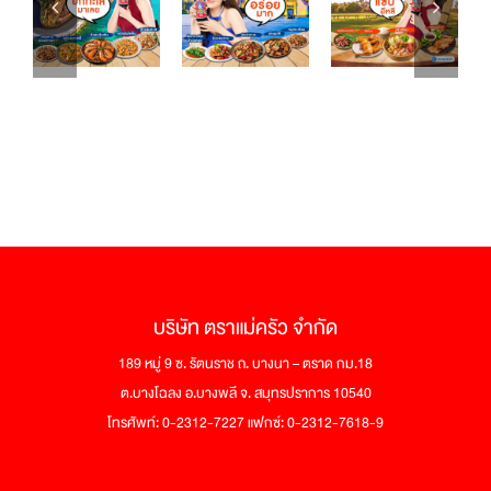
บริษัท ตราแม่ครัว จำกัด
189 หมู่ 9 ซ. รัตนราช ถ. บางนา – ตราด กม.18
ต.บางโฉลง อ.บางพลี จ. สมุทรปราการ 10540
โทรศัพท์: 0-2312-7227 แฟกซ์: 0-2312-7618-9