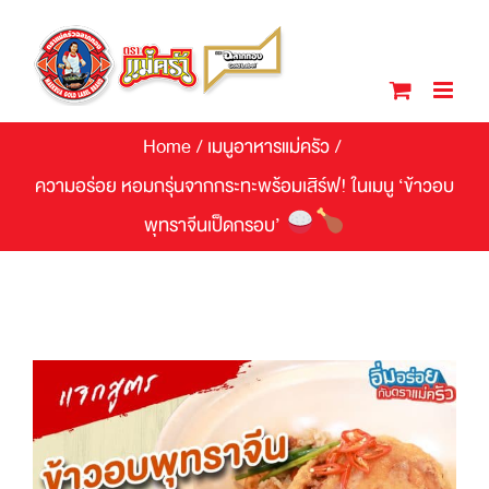
Skip
to
content
Home
/
เมนูอาหารแม่ครัว
/
ความอร่อย หอมกรุ่นจากกระทะพร้อมเสิร์ฟ! ในเมนู ‘ข้าวอบ
พุทราจีนเป็ดกรอบ’
View
Larger
Image