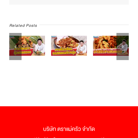
‘ข้าว
อบ
พุทรา
จีน
เป็ด
Related Posts
กรอบ’
บริษัท ตราแม่ครัว จำกัด