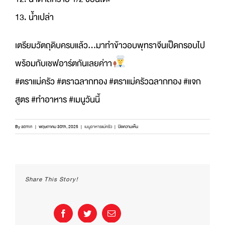
13. น้ำเปล่า
เตรียมวัตถุดิบครบแล้ว…มาทำข้าวอบพุทราจีนเป็ดกรอบไป
พร้อมกับเชฟอาร์ตกันเลยค่าา
#ตราแม่ครัว #ตราฉลากทอง #ตราแม่ครัวฉลากทอง #แจก
สูตร #ทำอาหาร #เมนูวันนี้
บน
By
admin
|
พฤษภาคม 30th, 2025
|
เมนูอาหารแม่ครัว
|
ปิดความเห็น
ความ
อร่อย
หอม
กรุ่น
จาก
Share This Story!
กระทะ
พร้อม
เสิร์ฟ!
ใน
Facebook
Twitter
Email
เมนู