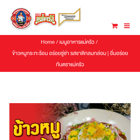
Skip
to
content
Home
/
เมนูอาหารแม่ครัว
/
ข้าวหมูกระทะร้อน อร่อยซู่ซ่า รสชาติกลมกล่อม | อิ่มอร่อย
กับตราแม่ครัว
View
Larger
Image