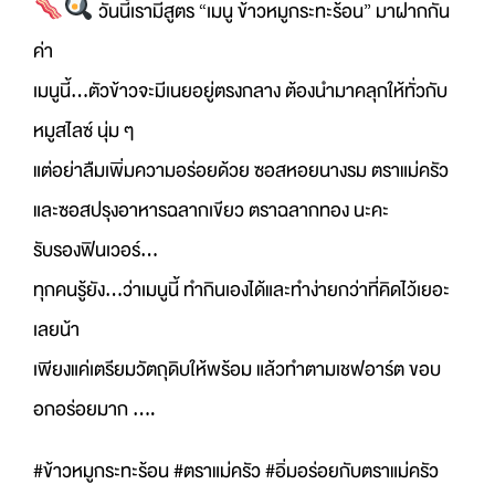
วันนี้เรามีสูตร “เมนู ข้าวหมูกระทะร้อน” มาฝากกัน
ค่า
เมนูนี้…ตัวข้าวจะมีเนยอยู่ตรงกลาง ต้องนำมาคลุกให้ทั่วกับ
หมูสไลซ์ นุ่ม ๆ
แต่อย่าลืมเพิ่มความอร่อยด้วย ซอสหอยนางรม ตราแม่ครัว
และซอสปรุงอาหารฉลากเขียว ตราฉลากทอง นะคะ
รับรองฟินเวอร์…
ทุกคนรู้ยัง…ว่าเมนูนี้ ทำกินเองได้และทำง่ายกว่าที่คิดไว้เยอะ
เลยน้า
เพียงแค่เตรียมวัตถุดิบให้พร้อม แล้วทำตามเชฟอาร์ต ขอบ
อกอร่อยมาก ….
#ข้าวหมูกระทะร้อน #ตราแม่ครัว #อิ่มอร่อยกับตราแม่ครัว