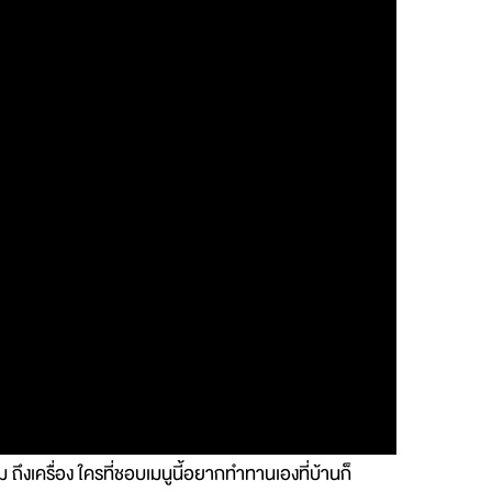
ึงเครื่อง ใครที่ชอบเมนูนี้อยากทำทานเองที่บ้านก็