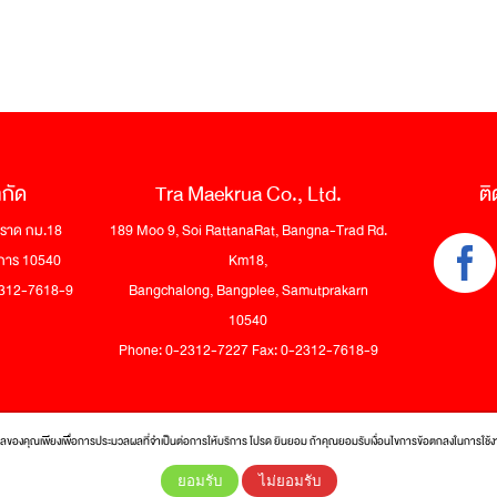
ำกัด
Tra Maekrua Co., Ltd.
ติ
 ตราด กม.18
189 Moo 9, Soi RattanaRat, Bangna-Trad Rd.
าการ 10540
Km18,
-2312-7618-9
Bangchalong, Bangplee, Samutprakarn
10540
Phone: 0-2312-7227 Fax: 0-2312-7618-9
ูลของคุณเพียงเพื่อการประมวลผลที่จำเป็นต่อการให้บริการ โปรด ยินยอม ถ้าคุณยอมรับเงื่อนไขการข้อตกลงในการใช้
ights reserved.
ยอมรับ
ไม่ยอมรับ