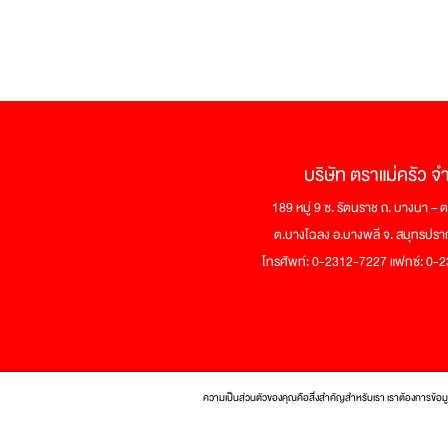
บริษัท ตราแม่ครัว จ
189 หมู่ 9 ซ. รัตนราช ถ. บางนา –
ต.บางโฉลง อ.บางพลี จ. สมุทรปร
โทรศัพท์: 0-2312-7227 แฟกซ์: 0
ความเป็นส่วนตัวของคุณคือสิ่งสำคัญสำหรับเรา เราต้องการข้อม
© 2017 Tra Maekrua Co., Ltd. All r