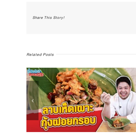
กลมกล่อม
ครบ
เครื่อง
Share This Story!
|
อิ่ม
อร่อย
ตรา
แม่
ครัว
Related Posts