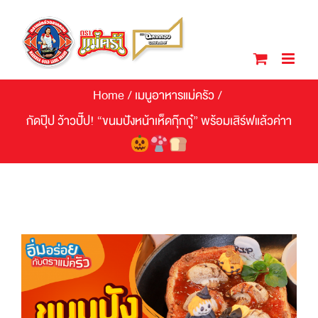
Skip
to
content
Home
/
เมนูอาหารแม่ครัว
/
กัดปุ๊ป ว้าวปั๊ป! “ขนมปังหน้าเห็ดกุ๊กกู๋” พร้อมเสิร์ฟแล้วค่าา
View
Larger
Image