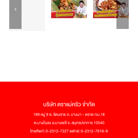
บริษัท ตราแม่ครัว จำกัด
189 หมู่ 9 ซ. รัตนราช ถ. บางนา – ตราด กม.18
ต.บางโฉลง อ.บางพลี จ. สมุทรปราการ 10540
โทรศัพท์: 0-2312-7227 แฟกซ์: 0-2312-7618-9