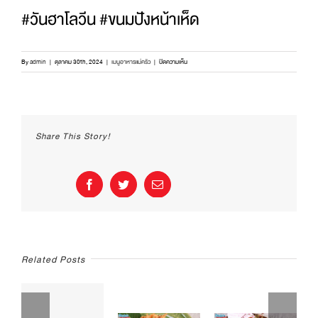
#วันฮาโลวีน #ขนมปังหน้าเห็ด
บน
By
admin
|
ตุลาคม 30th, 2024
|
เมนูอาหารแม่ครัว
|
ปิดความเห็น
กัด
ปุ๊ป
ว้า
วปั๊ป!
“ขนมปัง
Share This Story!
หน้า
เห็ด
กุ๊ก
กู๋”
Facebook
Twitter
Email
พร้อม
เสิร์ฟ
แล้ว
ค่าา
Related Posts