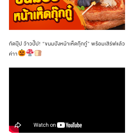
กัดปุ๊ป ว้าวปั๊ป! “ขนมปังหน้าเห็ดกุ๊กกู๋” พร้อมเสิร์ฟแล้ว
ค่าา