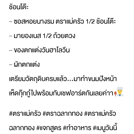
ช้อนโต๊ะ
– ซอสหอยนางรม ตราแม่ครัว 1/2 ช้อนโต๊ะ
– มายองเนส 1/2 ถ้วยตวง
– ของตกแต่งวันฮาโลวีน
– ผักตกแต่ง
เตรียมวัตถุดิบครบแล้ว…มาทำขนมปังหน้า
เห็ดกุ๊กกู๋ไปพร้อมกับเชฟอาร์ตกันเลยค่าา
#ตราแม่ครัว #ตราฉลากทอง #ตราแม่ครัว
ฉลากทอง #แจกสูตร #ทำอาหาร #เมนูวันนี้