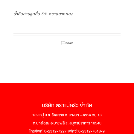
น้ำส้มสายชูกลั่น 5% ตราฉลากทอง
Details
บริษัท ตราแม่ครัว จำกัด
189 หมู่ 9 ซ. รัตนราช ถ. บางนา – ตราด กม.18
ต.บางโฉลง อ.บางพลี จ. สมุทรปราการ 10540
โทรศัพท์: 0-2312-7227 แฟกซ์: 0-2312-7618-9