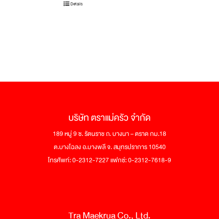
Details
บริษัท ตราแม่ครัว จำกัด
189 หมู่ 9 ซ. รัตนราช ถ. บางนา – ตราด กม.18
ต.บางโฉลง อ.บางพลี จ. สมุทรปราการ 10540
โทรศัพท์: 0-2312-7227 แฟกซ์: 0-2312-7618-9
Tra Maekrua Co., Ltd.