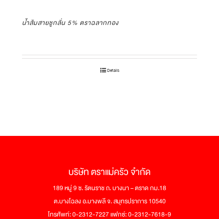
น้ำส้มสายชูกลั่น 5% ตราฉลากทอง
Details
บริษัท ตราแม่ครัว จำกัด
189 หมู่ 9 ซ. รัตนราช ถ. บางนา – ตราด กม.18
ต.บางโฉลง อ.บางพลี จ. สมุทรปราการ 10540
โทรศัพท์: 0-2312-7227 แฟกซ์: 0-2312-7618-9