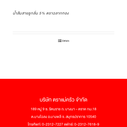
น้ำส้มสายชูกลั่น 5% ตราฉลากทอง
Details
บริษัท ตราแม่ครัว จำกัด
189 หมู่ 9 ซ. รัตนราช ถ. บางนา – ตราด กม.18
ต.บางโฉลง อ.บางพลี จ. สมุทรปราการ 10540
โทรศัพท์: 0-2312-7227 แฟกซ์: 0-2312-7618-9