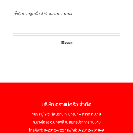
น้ำส้มสายชูกลั่น 5% ตราฉลากทอง
Details
บริษัท ตราแม่ครัว จำกัด
189 หมู่ 9 ซ. รัตนราช ถ. บางนา – ตราด กม.18
ต.บางโฉลง อ.บางพลี จ. สมุทรปราการ 10540
โทรศัพท์: 0-2312-7227 แฟกซ์: 0-2312-7618-9