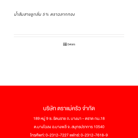
น้ำส้มสายชูกลั่น 5% ตราฉลากทอง
Details
บริษัท ตราแม่ครัว จำกัด
189 หมู่ 9 ซ. รัตนราช ถ. บางนา – ตราด กม.18
ต.บางโฉลง อ.บางพลี จ. สมุทรปราการ 10540
โทรศัพท์: 0-2312-7227 แฟกซ์: 0-2312-7618-9