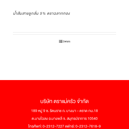
น้ำส้มสายชูกลั่น 5% ตราฉลากทอง
Details
บริษัท ตราแม่ครัว จำกัด
189 หมู่ 9 ซ. รัตนราช ถ. บางนา – ตราด กม.18
ต.บางโฉลง อ.บางพลี จ. สมุทรปราการ 10540
โทรศัพท์: 0-2312-7227 แฟกซ์: 0-2312-7618-9