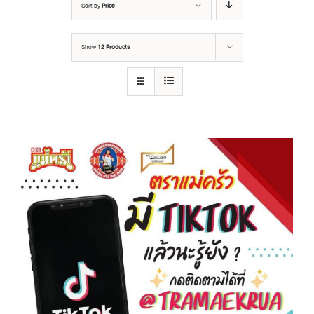
Sort by
Price
Show
12 Products