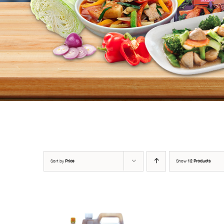
Sort by
Price
Show
12 Products