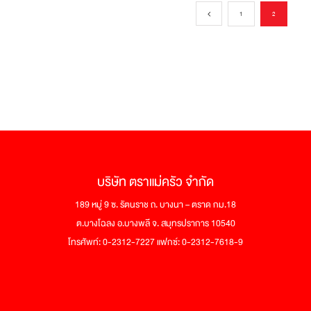
1
2
บริษัท ตราแม่ครัว จำกัด
189 หมู่ 9 ซ. รัตนราช ถ. บางนา – ตราด กม.18
ต.บางโฉลง อ.บางพลี จ. สมุทรปราการ 10540
โทรศัพท์: 0-2312-7227 แฟกซ์: 0-2312-7618-9