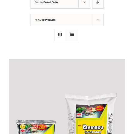
Sort by
Default Order
Show
12 Products