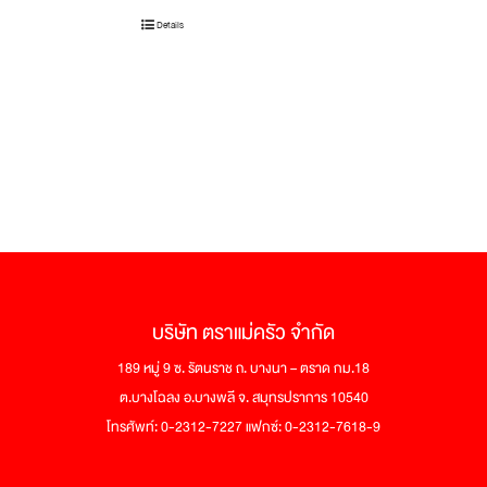
Details
บริษัท ตราแม่ครัว จำกัด
189 หมู่ 9 ซ. รัตนราช ถ. บางนา – ตราด กม.18
ต.บางโฉลง อ.บางพลี จ. สมุทรปราการ 10540
โทรศัพท์: 0-2312-7227 แฟกซ์: 0-2312-7618-9