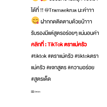
ได้ที่ !! @Tramaekrua นะค่าาา
ฝากกดติดตามด้วยน้าาา
รับรองมีแต่สูตรอร่อยๆ แน่นอนค่า
คลิกที่ :
TikTok ตราแม่ครัว
#tiktok #ตราแม่ครัว #tiktokตรา
แม่ครัว #แจกสูตร #ความอร่อย
#สูตรเด็ด
Details