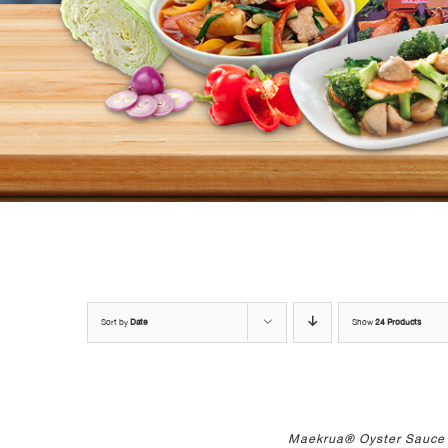
Sort by
Date
Show
24 Products
Maekrua® Oyster Sauce