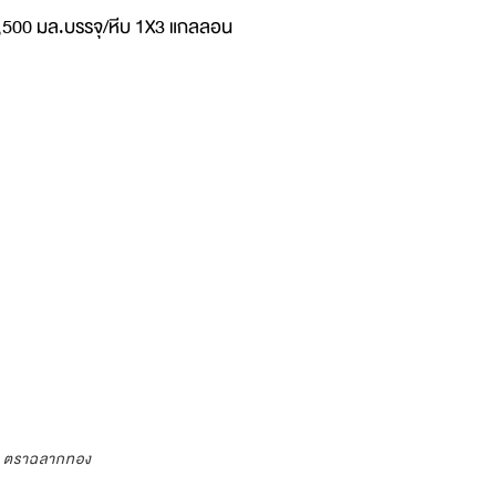
4,500 มล.บรรจุ/หีบ 1X3 แกลลอน
ว ตราฉลากทอง