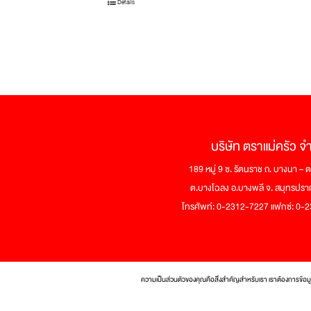
Details
บริษัท ตราแม่ครัว จ
189 หมู่ 9 ซ. รัตนราช ถ. บางนา –
ต.บางโฉลง อ.บางพลี จ. สมุทรปร
โทรศัพท์: 0-2312-7227 แฟกซ์: 0
ความเป็นส่วนตัวของคุณคือสิ่งสำคัญสำหรับเรา เราต้องการข้อม
© 2017 Tra Maekrua Co., Ltd. All r