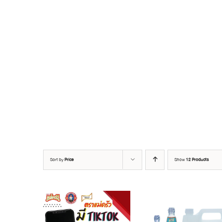
Sort by
Price
Show
12 Products