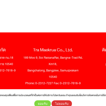
ำกัด
Tra Maekrua Co., Ltd.
ติ
 ตราด กม.18
189 Moo 9, Soi RattanaRat, Bangna-Trad Rd.
าการ 10540
Km18,
-2312-7618-9
Bangchalong, Bangplee, Samutprakarn
10540
Phone: 0-2312-7227 Fax: 0-2312-7618-9
ูลของคุณเพียงเพื่อการประมวลผลที่จำเป็นต่อการให้บริการ โปรด ยินยอม ถ้าคุณยอมรับเงื่อนไขการข้อตกลงในการใช้
ights reserved.
ยอมรับ
ไม่ยอมรับ