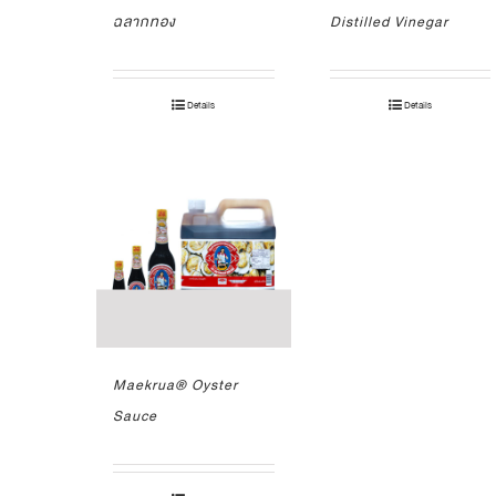
ฉลากทอง
Distilled Vinegar
Details
Details
Maekrua® Oyster
Sauce