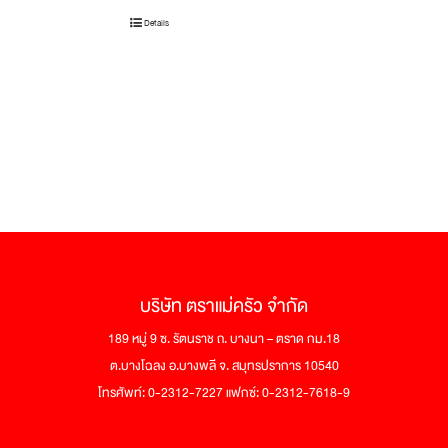
Details
บริษัท ตราแม่ครัว จำกัด
189 หมู่ 9 ซ. รัตนราช ถ. บางนา – ตราด กม.18
ต.บางโฉลง อ.บางพลี จ. สมุทรปราการ 10540
โทรศัพท์: 0-2312-7227 แฟกซ์: 0-2312-7618-9