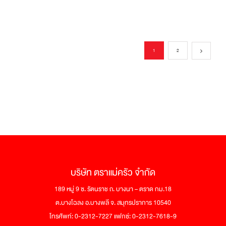
1
2
บริษัท ตราแม่ครัว จำกัด
189 หมู่ 9 ซ. รัตนราช ถ. บางนา – ตราด กม.18
ต.บางโฉลง อ.บางพลี จ. สมุทรปราการ 10540
โทรศัพท์: 0-2312-7227 แฟกซ์: 0-2312-7618-9