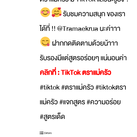
รับชมความสนุก ของเรา
ได้ที่ !! @Tramaekrua นะค่าาา
ฝากกดติดตามด้วยน้าาา
รับรองมีแต่สูตรอร่อยๆ แน่นอนค่า
คลิกที่ :
TikTok ตราแม่ครัว
#tiktok #ตราแม่ครัว #tiktokตรา
แม่ครัว #แจกสูตร #ความอร่อย
#สูตรเด็ด
Details