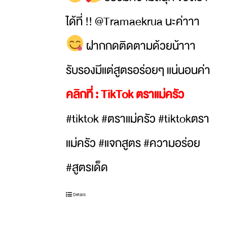
ได้ที่ !! @Tramaekrua นะค่าาา
ฝากกดติดตามด้วยน้าาา
รับรองมีแต่สูตรอร่อยๆ แน่นอนค่า
คลิกที่ :
TikTok ตราแม่ครัว
#tiktok #ตราแม่ครัว #tiktokตรา
แม่ครัว #แจกสูตร #ความอร่อย
#สูตรเด็ด
Details