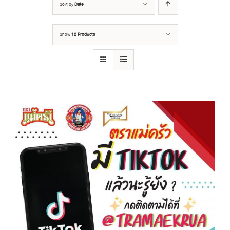
Sort by
Date
Show
12 Products