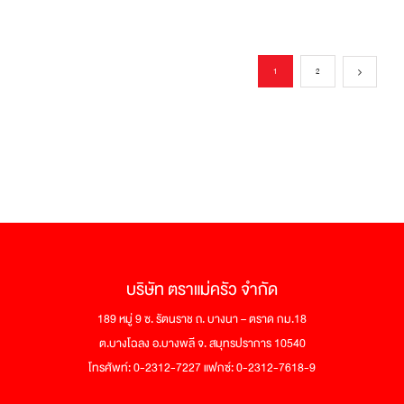
1
2
บริษัท ตราแม่ครัว จำกัด
189 หมู่ 9 ซ. รัตนราช ถ. บางนา – ตราด กม.18
ต.บางโฉลง อ.บางพลี จ. สมุทรปราการ 10540
โทรศัพท์: 0-2312-7227 แฟกซ์: 0-2312-7618-9