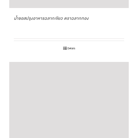
น้ำซอสปรุงอาหารฉลากเขียว ตราฉลากทอง
Details