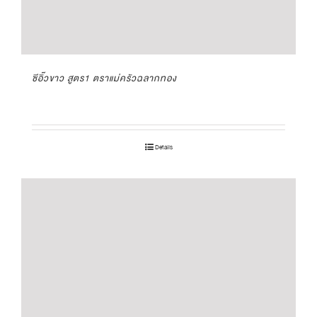
ซีอิ๊วขาว สูตร1 ตราแม่ครัวฉลากทอง
Details