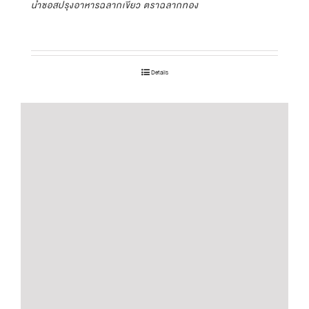
น้ำซอสปรุงอาหารฉลากเขียว ตราฉลากทอง
Details