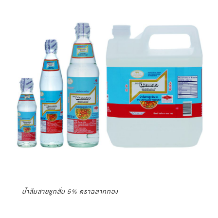
น้ำส้มสายชูกลั่น 5% ตราฉลากทอง