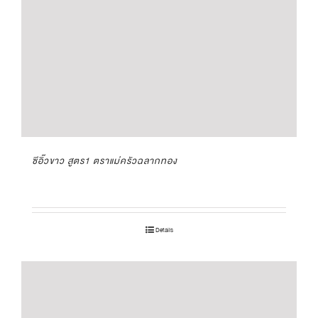
ซีอิ๊วขาว สูตร1 ตราแม่ครัวฉลากทอง
Details