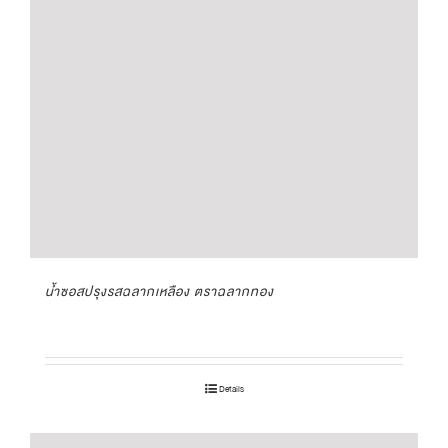
น้ำซอสปรุงรสฉลากเหลือง ตราฉลากทอง
Details