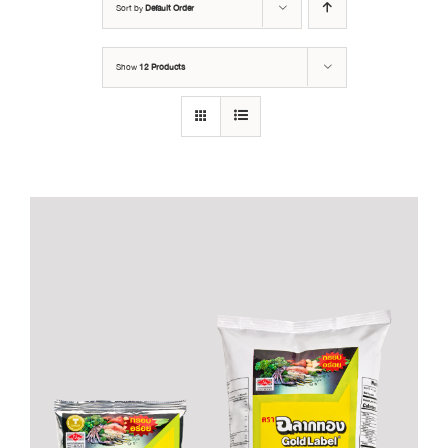
Sort by
Default Order
Show
12 Products