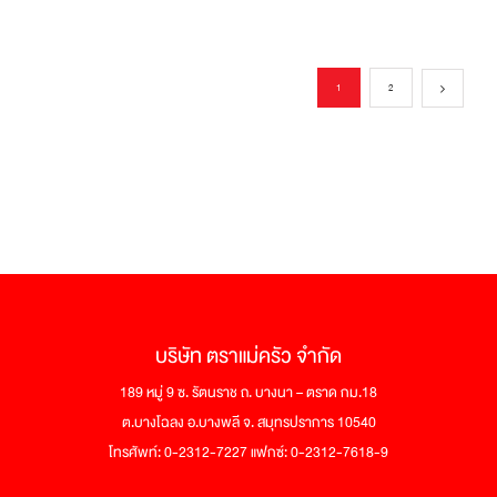
1
2
บริษัท ตราแม่ครัว จำกัด
189 หมู่ 9 ซ. รัตนราช ถ. บางนา – ตราด กม.18
ต.บางโฉลง อ.บางพลี จ. สมุทรปราการ 10540
โทรศัพท์: 0-2312-7227 แฟกซ์: 0-2312-7618-9