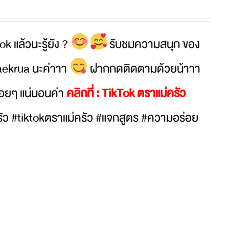
ok แล้วนะรู้ยัง ?
รับชมความสนุก ของ
maekrua นะค่าาา
ฝากกดติดตามด้วยน้าาา
่อยๆ แน่นอนค่า
คลิกที่ :
TikTok ตราแม่ครัว
รัว #tiktokตราแม่ครัว #แจกสูตร #ความอร่อย