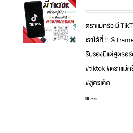
ตราแม่ครัว มี TikT
เราได้ที่ !! @Tra
รับรองมีแต่สูตรอร
#tiktok #ตราแม่ค
#สูตรเด็ด
Details