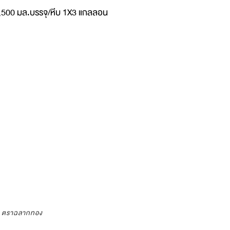
4,500 มล.บรรจุ/หีบ 1X3 แกลลอน
ว ตราฉลากทอง