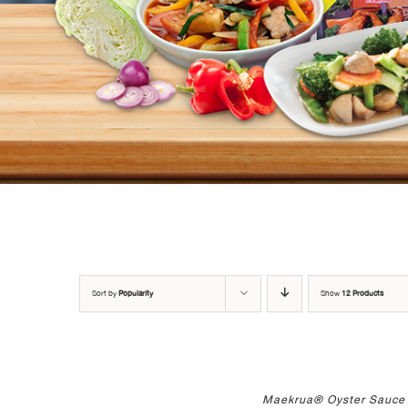
Sort by
Popularity
Show
12 Products
Maekrua® Oyster Sauce