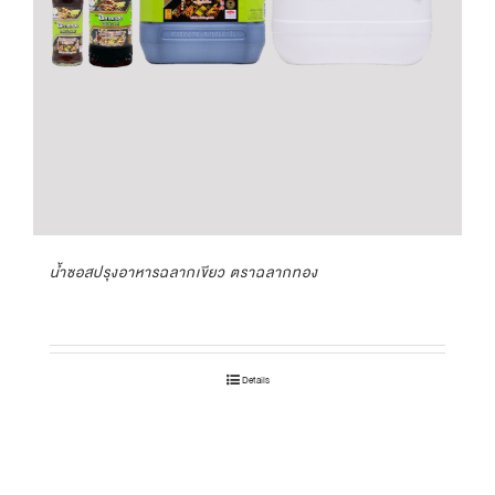
น้ำซอสปรุงอาหารฉลากเขียว ตราฉลากทอง
Details