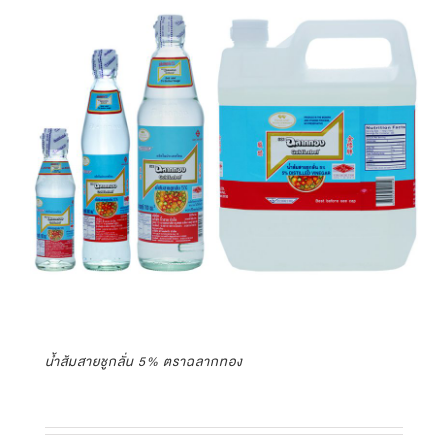
น้ำส้มสายชูกลั่น 5% ตราฉลากทอง