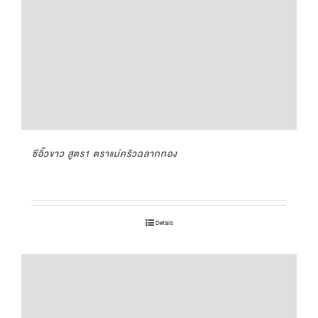
ซีอิ๊วขาว สูตร1 ตราแม่ครัวฉลากทอง
Details