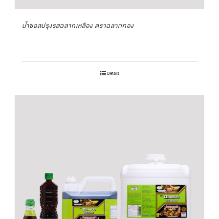
น้ำซอสปรุงรสฉลากเหลือง ตราฉลากทอง
Details