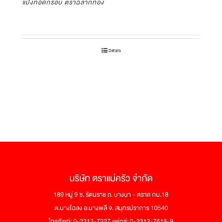
แป้งทอดกรอบ ตราฉลากทอง
Details
บริษัท ตราแม่ครัว จำกัด
189 หมู่ 9 ซ. รัตนราช ถ. บางนา – ตราด กม.18
ต.บางโฉลง อ.บางพลี จ. สมุทรปราการ 10540
โทรศัพท์: 0-2312-7227 แฟกซ์: 0-2312-7618-9